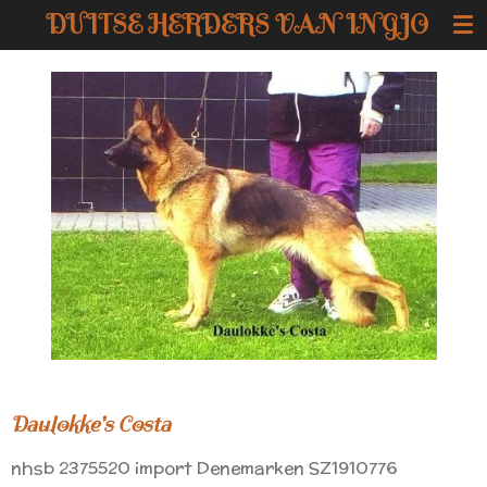
DUITSE HERDERS VAN INGJO
Ga
direct
naar
de
hoofdinhoud
Daulokke's Costa
nhsb 2375520 import Denemarken SZ1910776